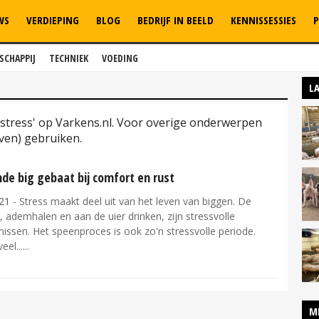
WS
VERDIEPING
BLOG
BEDRIJF IN BEELD
KENNISSESSIES
P
SCHAPPIJ
TECHNIEK
VOEDING
L
estress' op Varkens.nl. Voor overige onderwerpen
ven) gebruiken.
de big gebaat bij comfort en rust
21
- Stress maakt deel uit van het leven van biggen. De
 ademhalen en aan de uier drinken, zijn stressvolle
issen. Het speenproces is ook zo'n stressvolle periode.
eel...
M