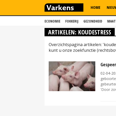
HOME
NIEU
ECONOMIE
FOKKERIJ
GEZONDHEID
MAAT
ARTIKELEN: KOUDESTRESS
Overzichtspagina artikelen: 'koud
kunt u onze zoekfunctie (rechtsbo
Gespeen
02-04-20
geboorte,
gebeurten
'Door zov