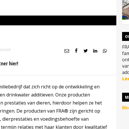
O
FR
16:51
UUR
fam
ont
tner hier!
van
add
Le
liebedrijf dat zich richt op de ontwikkeling en
 en drinkwater additieven. Onze producten
M
 prestaties van dieren, hierdoor helpen ze het
Mee
dringen. De producten van FRA® zijn gericht op
 dierprestaties en voedingsbehoefte van
 termijn relaties met haar klanten door kwalitatief