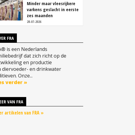
Minder maar vleesrijkere
varkens geslacht in eerste
zes maanden
28-07-2026
VER FRA
A® is een Nederlands
iliebedrijf dat zich richt op de
wikkeling en productie
 diervoeder- en drinkwater
itieven. Onze...
es verder »
EER VAN FRA
r artikelen van FRA »