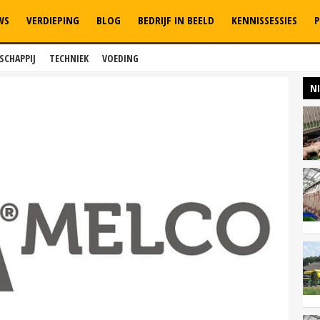
WS
VERDIEPING
BLOG
BEDRIJF IN BEELD
KENNISSESSIES
P
SCHAPPIJ
TECHNIEK
VOEDING
N