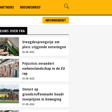
ARTNERS
NIEUWSBRIEF
ABONNEMENT
IEUWS OVER FRA
Vreugdesprongetje om
plots stijgende noteringen
06-08-2026
Prijscrisis verandert
varkenslandschap in de EU
rap
03-08-2026
Onrust op
grondstoffenmarkt houdt
voerprijzen in beweging
01-08-2026