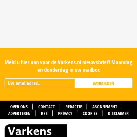
Meld u hier aan voor de Varkens.nl nieuwsbrief! Maandag
en donderdag in uw mailbox
AANMELDEN
OVER ONS
CONTACT
REDACTIE
ABONNEMENT
ADVERTEREN
RSS
PRIVACY
COOKIES
DISCLAIMER