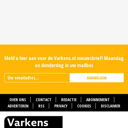
Meld u hier aan voor de Varkens.nl nieuwsbrief! Maandag
en donderdag in uw mailbox
AANMELDEN
OVER ONS
CONTACT
REDACTIE
ABONNEMENT
ADVERTEREN
RSS
PRIVACY
COOKIES
DISCLAIMER