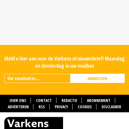
Meld u hier aan voor de Varkens.nl nieuwsbrief! Maandag
en donderdag in uw mailbox
AANMELDEN
OVER ONS
CONTACT
REDACTIE
ABONNEMENT
ADVERTEREN
RSS
PRIVACY
COOKIES
DISCLAIMER